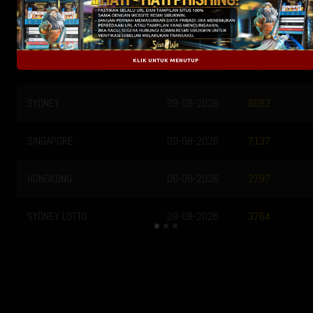
TOTOMACAU2200
08-08-2026
6525
KLIK UNTUK MENUTUP
TOTOMACAU2300
08-08-2026
1109
SYDNEY
09-08-2026
8082
SINGAPORE
09-08-2026
7137
HONGKONG
08-08-2026
2797
SYDNEY LOTTO
09-08-2026
3764