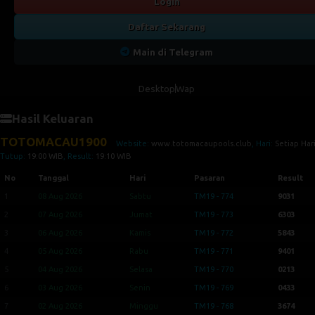
Login
Daftar Sekarang
Main di Telegram
Desktop
Wap
Hasil Keluaran
TOTOMACAU1900
Website:
www.totomacaupools.club
, Hari:
Setiap Har
Tutup:
19:00 WIB
, Result:
19:10 WIB
No
Tanggal
Hari
Pasaran
Result
1
08 Aug 2026
Sabtu
TM19 - 774
9031
2
07 Aug 2026
Jumat
TM19 - 773
6303
3
06 Aug 2026
Kamis
TM19 - 772
5843
4
05 Aug 2026
Rabu
TM19 - 771
9401
5
04 Aug 2026
Selasa
TM19 - 770
0213
6
03 Aug 2026
Senin
TM19 - 769
0433
7
02 Aug 2026
Minggu
TM19 - 768
3674