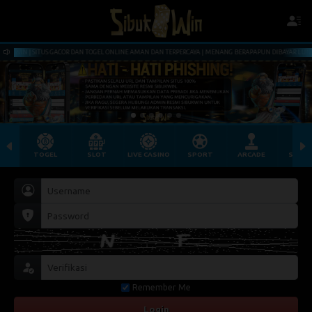
IN | SITUS GACOR DAN TOGEL ONLINE AMAN DAN TERPERCAYA | MENANG BERAPAPUN DIBAYAR LUNAS BOSK
TOGEL
SLOT
LIVE CASINO
SPORT
ARCADE
SABU