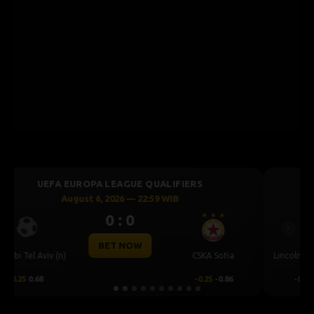
UEFA EUROPA LEAGUE QUALIFIERS
August 7, 2026 — 00:00 WIB
0 : 0
Previous
Next
BET NOW
Lincoln Red Imps (n)
Omonia Nicosia