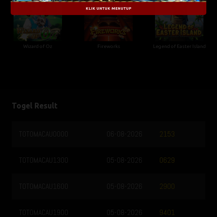
Fate and Luck
Thor's Hammer
Secret Scroll of Ninja
KLIK UNTUK MENUTUP
Wizard of Oz
Fireworks
Legend of Easter Island
Togel Result
TOTOMACAU0000
06-08-2026
H
2153
TOTOMACAU1300
05-08-2026
D
0629
TOTOMACAU1600
05-08-2026
I
2900